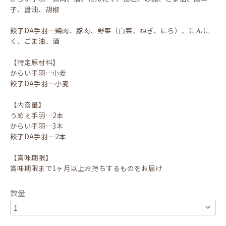
子、醤油、胡椒
餃子DA手羽…鶏肉、豚肉、野菜（白菜、ねぎ、にら）、にんに
く、ごま油、酒
【特定原材料】
からい手羽…小麦
餃子DA手羽…小麦
【内容量】
うめぇ手羽…2本
からい手羽…3本
餃子DA手羽…2本
【賞味期限】
賞味期限まで1ヶ月以上お持ちするものをお届け
数量