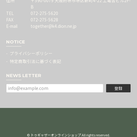
住所
〒590-0079 大阪府堺市堺区新町4-22 工電舎ビル2F-
B
TEL
072-275-5620
FAX
072-275-5628
E-mail
together@k4.dion.ne.jp
NOTICE
プライバシーポリシー
特定商取引法に基づく表記
NEWS LETTER
登録
© トゥギャザーオンラインショップ All rights reserved.