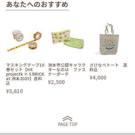
あなたへのおすすめ
マスキングテープ10
洲本市公認キャラク
さけなべトート 送
巻セット【mt
ターなのは ファス
料込
projectk × S BRICK
ナーポーチ
¥4,000
at 洲本2025】送料
¥2,500
込
¥3,610
PAGE TOP