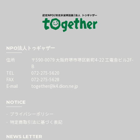
NPO法人トゥギャザー
住所
〒590-0079 大阪府堺市堺区新町4-22 工電舎ビル2F-
B
TEL
072-275-5620
FAX
072-275-5628
E-mail
together@k4.dion.ne.jp
NOTICE
プライバシーポリシー
特定商取引法に基づく表記
NEWS LETTER