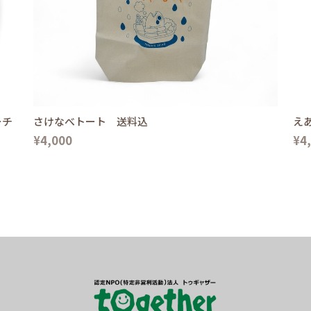
ーチ
さけなべトート 送料込
え
¥4,000
¥4