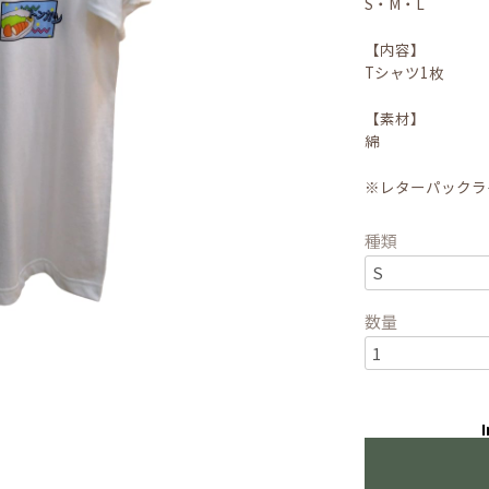
S・M・L
【内容】
Tシャツ1枚
【素材】
綿
※レターパックラ
種類
数量
I